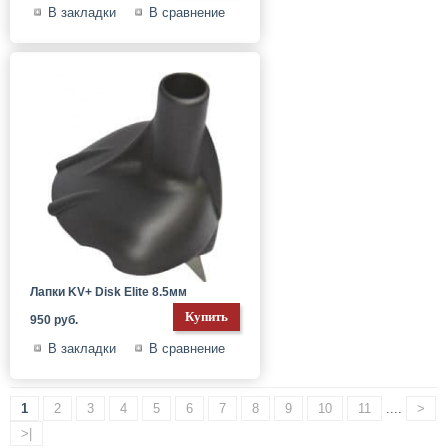
В закладки
В сравнение
Лапки KV+ Disk Elite 8.5мм
950 руб.
В закладки
В сравнение
1
2
3
4
5
6
7
8
9
10
11
....
>
>|