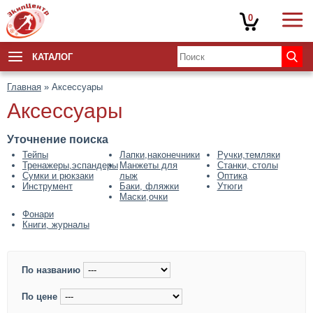
0
КАТАЛОГ
Главная
» Аксессуары
Аксессуары
Уточнение поиска
Тейпы
Лапки,наконечники
Ручки,темляки
Тренажеры,эспандеры
Манжеты для
Станки, столы
Сумки и рюкзаки
лыж
Оптика
Инструмент
Баки, фляжки
Утюги
Маски,очки
Фонари
Книги, журналы
По названию
По цене