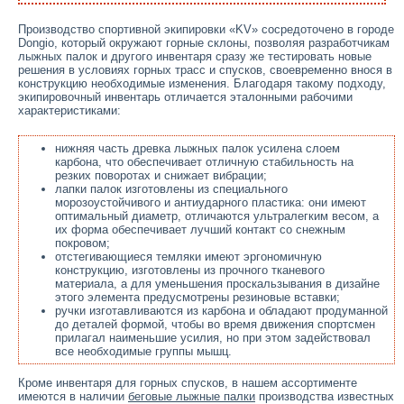
Производство спортивной экипировки «KV» сосредоточено в городе
Dongio, который окружают горные склоны, позволяя разработчикам
лыжных палок и другого инвентаря сразу же тестировать новые
решения в условиях горных трасс и спусков, своевременно внося в
конструкцию необходимые изменения. Благодаря такому подходу,
экипировочный инвентарь отличается эталонными рабочими
характеристиками:
нижняя часть древка лыжных палок усилена слоем
карбона, что обеспечивает отличную стабильность на
резких поворотах и снижает вибрации;
лапки палок изготовлены из специального
морозоустойчивого и антиударного пластика: они имеют
оптимальный диаметр, отличаются ультралегким весом, а
их форма обеспечивает лучший контакт со снежным
покровом;
отстегивающиеся темляки имеют эргономичную
конструкцию, изготовлены из прочного тканевого
материала, а для уменьшения проскальзывания в дизайне
этого элемента предусмотрены резиновые вставки;
ручки изготавливаются из карбона и обладают продуманной
до деталей формой, чтобы во время движения спортсмен
прилагал наименьшие усилия, но при этом задействовал
все необходимые группы мышц.
Кроме инвентаря для горных спусков, в нашем ассортименте
имеются в наличии
беговые лыжные палки
производства известных