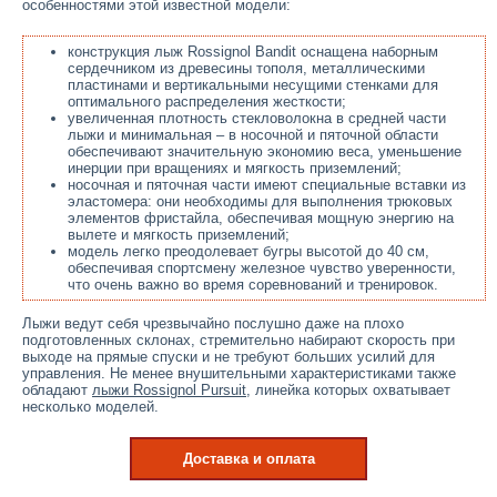
особенностями этой известной модели:
конструкция лыж Rossignol Bandit оснащена наборным
сердечником из древесины тополя, металлическими
пластинами и вертикальными несущими стенками для
оптимального распределения жесткости;
увеличенная плотность стекловолокна в средней части
лыжи и минимальная – в носочной и пяточной области
обеспечивают значительную экономию веса, уменьшение
инерции при вращениях и мягкость приземлений;
носочная и пяточная части имеют специальные вставки из
эластомера: они необходимы для выполнения трюковых
элементов фристайла, обеспечивая мощную энергию на
вылете и мягкость приземлений;
модель легко преодолевает бугры высотой до 40 см,
обеспечивая спортсмену железное чувство уверенности,
что очень важно во время соревнований и тренировок.
Лыжи ведут себя чрезвычайно послушно даже на плохо
подготовленных склонах, стремительно набирают скорость при
выходе на прямые спуски и не требуют больших усилий для
управления. Не менее внушительными характеристиками также
обладают
лыжи Rossignol Pursuit
, линейка которых охватывает
несколько моделей.
Доставка и оплата