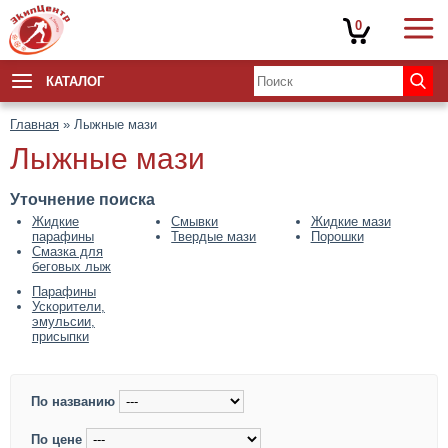
0
КАТАЛОГ
Главная
» Лыжные мази
Лыжные мази
Уточнение поиска
Жидкие
Смывки
Жидкие мази
парафины
Твердые мази
Порошки
Смазка для
беговых лыж
Парафины
Ускорители,
эмульсии,
присыпки
По названию
По цене