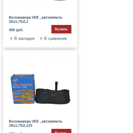
Велокамера VEE , автонипель
20x1,75/2,1
400 руб.
В закладки
В сравнение
Велокамера VEE , автонипель
28x1,75/2,125