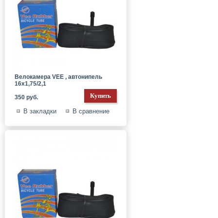
Велокамера VEE , автонипель
16x1,75/2,1
350 руб.
В закладки
В сравнение