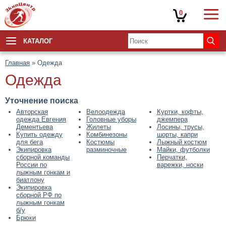
0
КАТАЛОГ
Главная
» Одежда
Одежда
Уточнение поиска
Авторская
Велоодежда
Куртки, кофты,
одежда Евгения
Головные уборы
джемпера
Дементьева
Жилеты
Лосины, трусы,
Купить одежду
Комбинезоны
шорты, капри
для бега
Костюмы
Лыжный костюм
Экипировка
разминочные
Майки, футболки
сборной команды
Перчатки,
России по
варежки, носки
лыжным гонкам и
биатлону
Экипировка
сборной РФ по
лыжным гонкам
б/у
Брюки