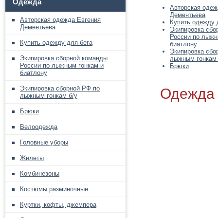
Одежда
Авторская одеж
Дементьева
Авторская одежда Евгения
Купить одежду 
Дементьева
Экипировка сбо
России по лыжн
Купить одежду для бега
биатлону
Экипировка сбо
Экипировка сборной команды
лыжным гонкам 
России по лыжным гонкам и
Брюки
биатлону
Экипировка сборной РФ по
Одежда
лыжным гонкам б/у
Брюки
Велоодежда
Головные уборы
Жилеты
Комбинезоны
Костюмы разминочные
Куртки, кофты, джемпера