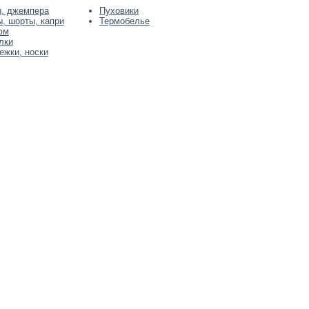
ы, джемпера
Пуховики
, шорты, капри
Термобелье
юм
лки
ежки, носки