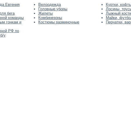
да Евгения
Велоодежда
Куртки, кофт
Головные уборы
Лосины, трусы
для бега
Жилеты
Лыжный кост
рной команды
Комбинезоны
Майки, футбо
ым гонкам и
Костюмы разминочные
Перчатки, вар
рной РФ по
б/у