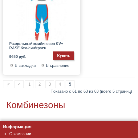
Раздельный комбинезон KV+
RASE бел/син/красн
9650 руб.
В закладки
В сравнение
|<
<
1
2
3
4
5
Показано с 61 по 63 из 63 (всего 5 страниц)
Комбинезоны
Информация
О компании