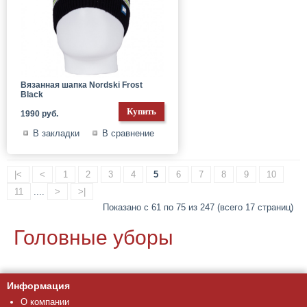
Вязанная шапка Nordski Frost
Black
1990 руб.
В закладки
В сравнение
|<
<
1
2
3
4
5
6
7
8
9
10
11
....
>
>|
Показано с 61 по 75 из 247 (всего 17 страниц)
Головные уборы
Информация
О компании