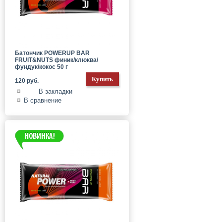
Батончик POWERUP BAR
FRUIT&NUTS финик/клюква/
фундук/кокос 50 г
120 руб.
В закладки
В сравнение