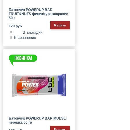
Батончик POWERUP BAR
FRUIT&NUTS финик/курага/арахис
50 г
120 руб.
В закладки
В сравнение
Батончик POWERUP BAR MUESLI
черника 50 гр