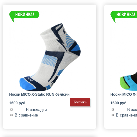
Носки MICO X-Static RUN бел/син
Носки MICO X-
1600 руб.
1600 руб.
В закладки
В за
В сравнение
В сравнен