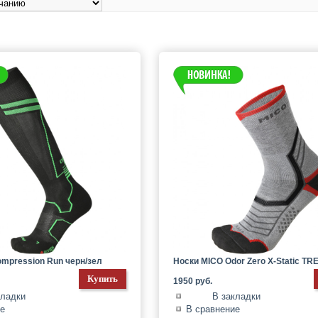
mpression Run черн/зел
Носки MICO Odor Zero X-Static TR
1950 руб.
кладки
В закладки
ие
В сравнение