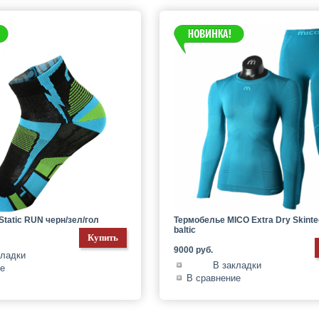
Static RUN черн/зел/гол
Термобелье MICO Extra Dry Skint
baltic
9000 руб.
кладки
В закладки
ие
В сравнение