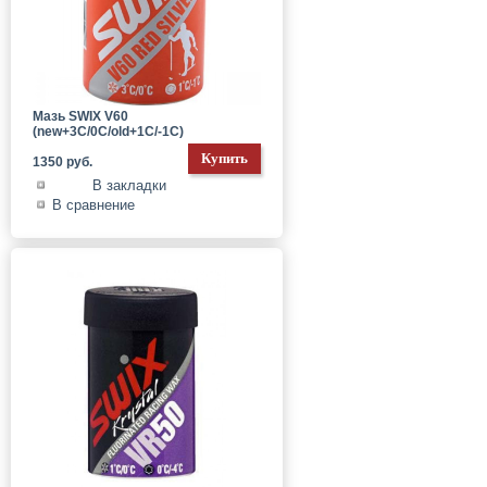
Мазь SWIX V60
(new+3С/0C/old+1C/-1C)
1350 руб.
В закладки
В сравнение