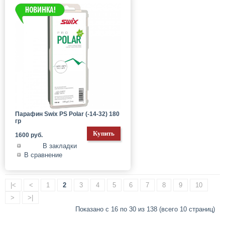
Парафин Swix PS Polar (-14-32) 180
гр
1600 руб.
В закладки
В сравнение
|<
<
1
2
3
4
5
6
7
8
9
10
>
>|
Показано с 16 по 30 из 138 (всего 10 страниц)