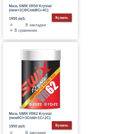
Мазь SWIX VR50 Krystal
(new+1С/0C/old0C/-4C)
1950 руб.
В закладки
В сравнение
Мазь SWIX VR62 Krystal
(new0С/+3C/old+1C/-2C)
1950 руб.
В закладки