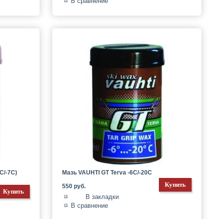
В сравнение
C/-7C)
Мазь VAUHTI GT Terva -6C/-20C
550 руб.
В закладки
В сравнение