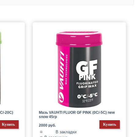
C/-20C)
Мазь VAUHTI FLUOR GF PINK (0C/-5C) new
snow 45гр
2000 руб.
В закладки