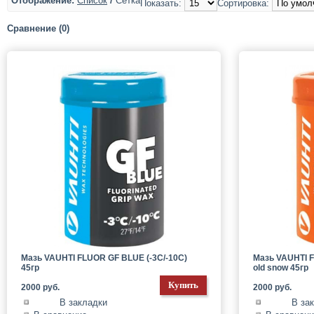
Отображение:
Список
/
Сетка
Показать:
Сортировка:
Сравнение (0)
Мазь VAUHTI FLUOR GF BLUE (-3C/-10C)
Мазь VAUHTI 
45гр
old snow 45гр
2000 руб.
2000 руб.
В закладки
В за