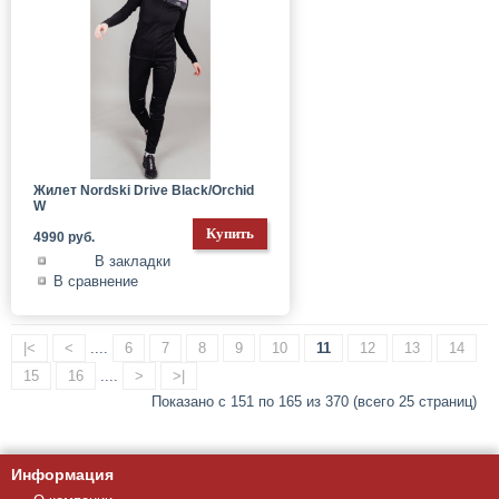
Жилет Nordski Drive Black/Orchid
W
4990 руб.
В закладки
В сравнение
|<
<
....
6
7
8
9
10
11
12
13
14
15
16
....
>
>|
Показано с 151 по 165 из 370 (всего 25 страниц)
Информация