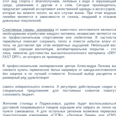
этот вид спорта с благополучием, любовью к воде и окружающей
среде, уважением к другим и к себе. Сегодня производитель
предлагает широкий ассортимент качественной одежды и аксессуаров,
которые вы можете носить на все случаи жизни. При этом модные
линейки меняются в зависимости от сезона, ожиданий и отзывов
довольных покупателей.
Спортивные товары, экипировка
от известного изготовителя являютс
необходимыми атрибутами каждого человека, независимо является ли
он профессиональным спортсменом или любителем. В частности
термобелье помогает сохранить тепло и отвести избыток влаги от
тела, не доставляя при этом неприятных ощущений. Небольшой вес
изделий, хорошая вентиляция, антибактериальное покрытие – это
лишь немногие достоинства высокотехнологичного материала «DRY
FAST DRY», из которого их производят.
В профессиональном экипировочном центре Александра Легкова вы
сможете купить термическое белье напрямую от завода-изготовителя
без наценок и по лучшей стоимости. Большой выбор расцветок и
размерный ряд удовлетворит
самого избирательного клиента. А регулярно действующие скидки и
специальные предложения для постоянных клиентов помогут
сэкономить бюджет.
Жителям столицы и Подмосковья, удобно будет воспользоваться
доставкой понравившихся товаров курьером или забрать их лично на
пункте самовывоза. А для остальных регионов возможна перевозка
транспортными компаниями «СДЭК», «Деловые Линии» или «ЕМS