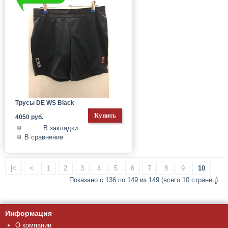
Трусы DE WS Black
4050 руб.
В закладки
В сравнение
|<
<
1
2
3
4
5
6
7
8
9
10
Показано с 136 по 149 из 149 (всего 10 страниц)
Информация
О компании