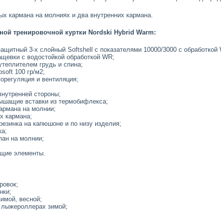
ых кармана на молниях и два внутренних кармана.
ой тренировочной куртки Nordski Hybrid Warm:
защитный 3-х слойный Softshell с показателями 10000/3000 с обработкой
ащевки с водостойкой обработкой WR;
утеплителем грудь и спина;
soft 100 гр/м2;
орегуляция и вентиляция;
внутренней стороны;
ышащие вставки из термобифлекса;
армана на молнии;
х кармана;
резинка на капюшоне и по низу изделия;
ка;
пан на молнии;
щие элементы.
ровок;
нки;
зимой, весной;
а лыжероллерах зимой;