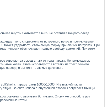
оникая внутрь скатывается вниз, не оставляя мокрого следа.
защищает тело спортсмена от встречного ветра и проникновения
. Он может удерживать стабильную форму при любых нагрузках. При
т пластичности обеспечивает полную свободу движений. При этом
рое отвечает за вывод влаги от тела наружу. Непромокаемые
ть ниже колен. Ниже используются вставки из трехслойного
яющие свободно выполнять любые движения.
oftShell с параметрами 10000/10000. И в нижней части
гуляции. За счет начёса с внутренней стороны согревает мышцы.
 кроссовками, с лыжными ботинками. Этому же способствуют
прессионные гетры.