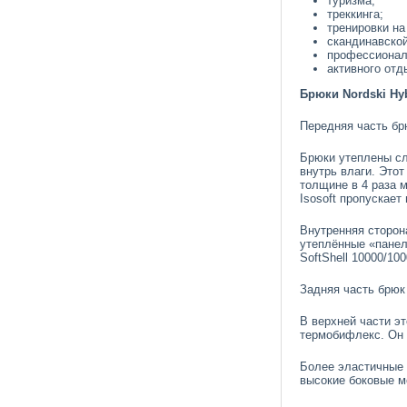
туризма;
треккинга;
тренировки на
скандинавско
профессионал
активного отд
Брюки Nordski Hy
Передняя часть бр
Брюки утеплены сл
внутрь влаги. Это
толщине в 4 раза 
Isosoft пропускает
Внутренняя сторон
утеплённые «панел
SoftShell 10000/1
Задняя часть брюк
В верхней части э
термобифлекс. Он 
Более эластичные 
высокие боковые м