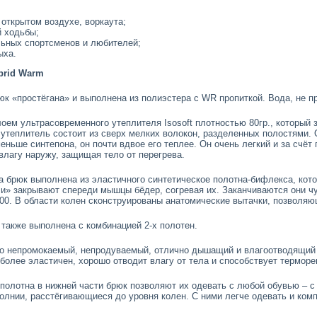
 открытом воздухе, воркаута;
й ходьбы;
ьных спортсменов и любителей;
ыха.
brid Warm
юк «простёгана» и выполнена из полиэстера с WR пропиткой. Вода, не пр
оем ультрасовременного утеплителя Isosoft плотностью 80гр., который 
т утеплитель состоит из сверх мелких волокон, разделенных полостями
меньше синтепона, он почти вдвое его теплее. Он очень легкий и за счё
 влагу наружу, защищая тело от перегрева.
а брюк выполнена из эластичного синтетическое полотна-бифлекса, кото
и» закрывают спереди мышцы бёдер, согревая их. Заканчиваются они чу
0000. В области колен сконструированы анатомические вытачки, позвол
 также выполнена с комбинацией 2-х полотен.
то непромокаемый, непродуваемый, отлично дышащий и влагоотводящий S
более эластичен, хорошо отводит влагу от тела и способствует терморе
полотна в нижней части брюк позволяют их одевать с любой обувью – с
олнии, расстёгивающиеся до уровня колен. С ними легче одевать и ком