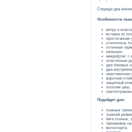
Спереди два боков
Особенности лыжн
ветро и влаго
вставки из пл
простеганная 
утеплитель Iso
отличная терм
капюшон;
микрофлис с 
эластичные д
два боковых к
два внутренни
окантовочная 
воротник-стой
защитный кла
плоские швы;
светоотражаю
Подойдет для:
лыжных трени
лыжной разми
бега осенью, 
тренировок н
велоспорта;