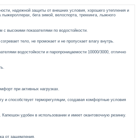
ности, надежной защиты от внешних условия, хорошего утепления и
 лыжероллерах, бега зимой, велоспорта, треккинга, лыжного
м с высокими показателями по водостойкости.
гревает тело, не промокает и не пропускает влагу внутрь.
зателями водостойкости и паропроницаемости 10000/3000, отлично
ть.
мфорт при активных нагрузках.
агу и способствует терморегуляции, создавая комфортные условия
. Капюшон удобен в использовании и имеет окантовочную резинку.
ка от защемления.