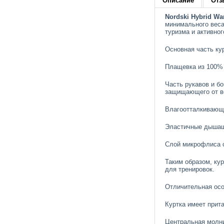
Описание
Отз
Nordski Hybrid W
минимального веса
туризма и активног
Основная часть ку
Плащевка из 100% 
Часть рукавов и б
защищающего от в
Влагоотталкивающа
Эластичные дышащи
Слой микрофлиса с
Таким образом, ку
для тренировок.
Отличительная осо
Куртка имеет прит
Центральная молни