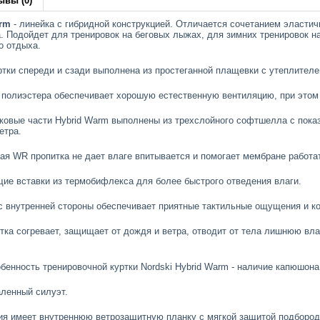
ывы (0)
arm
- линейка с гибридной конструкцией. Отличается сочетанием эластич
. Подойдет для тренировок на беговых лыжах, для зимних тренировок на
о отдыха.
ртки спереди и сзади выполнена из простеганной плащевки с утеплителе
полиэстера обеспечивает хорошую естественную вентиляцию, при этом со
оковые части Hybrid Warm выполнены из трехслойного софтшелла с пока
етра.
я WR пропитка не дает влаге впитывается и помогает мембране работа
е вставки из термобифлекса для более быстрого отведения влаги.
 внутренней стороны обеспечивает приятные тактильные ощущения и ко
ртка согревает, защищает от дождя и ветра, отводит от тела лишнюю вл
бенность тренировочной куртки Nordski Hybrid Warm - наличие капюшона
аленный силуэт.
я имеет внутреннюю ветрозащитную планку с мягкой защитой подбород