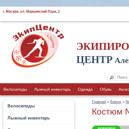
г. Москва, ул. Марьинский Парк, 2
ЭКИПИР
ЦЕНТР
Але
Велосипеды
Лыжный инвентарь
Одежда
Обувь
Аксе
Главная
»
Бренд
»
N
Велосипеды
Костюм N
Лыжный инвентарь