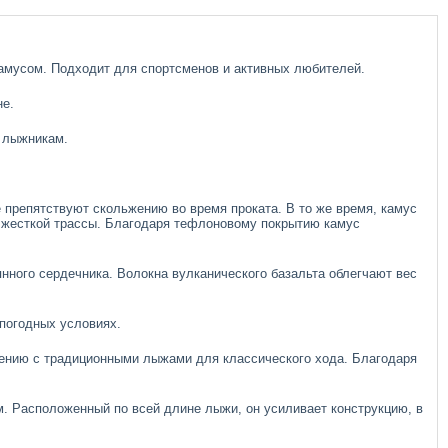
 камусом. Подходит для спортсменов и активных любителей.
не.
м лыжникам.
не препятствуют скольжению во время проката. В то же время, камус
 жесткой трассы. Благодаря тефлоновому покрытию камус
вянного сердечника. Волокна вулканического базальта облегчают вес
 погодных условиях.
внению с традиционными лыжами для классического хода. Благодаря
мм. Расположенный по всей длине лыжи, он усиливает конструкцию, в