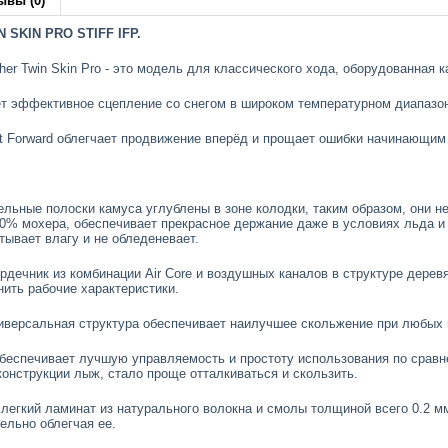
ывы (0)
N SKIN PRO STIFF IFP.
her Twin Skin Pro - это модель для классического хода, оборудованная
т эффективное сцепление со снегом в широком температурном диапазо
ent Forward облегчает продвижение вперёд и прощает ошибки начинающи
дельные полоски камуса углублены в зоне колодки, таким образом, они 
0% мохера, обеспечивает прекрасное держание даже в условиях льда и
тывает влагу и не обледеневает.
 сердечник из комбинации Air Core и воздушных каналов в структуре дере
нить рабочие характеристики.
универсальная структура обеспечивает наилучшее скольжение при любых
 - обеспечивает лучшую управляемость и простоту использования по сра
конструкции лыж, стало проще отталкиваться и скользить.
рхлегкий ламинат из натурального волокна и смолы толщиной всего 0.2 
ельно облегчая ее.