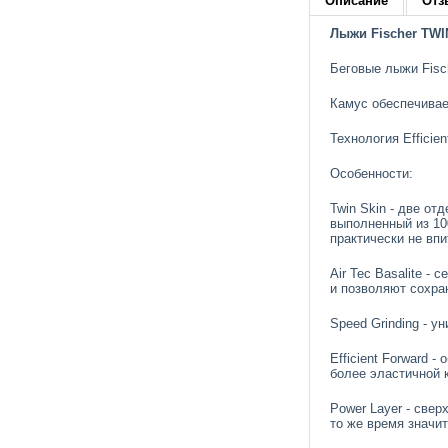
Описание
Отз
Лыжи Fischer TWI
Беговые лыжи Fisc
Камус обеспечивае
Технология Effici
Особенности:
Twin Skin - две от
выполненный из 10
практически не впи
Air Tec Basalite -
и позволяют сохра
Speed Grinding - 
Efficient Forward
более эластичной 
Power Layer - све
то же время значит