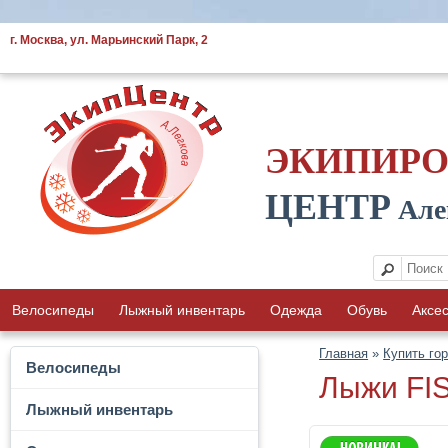
г. Москва, ул. Марьинский Парк, 2
ЭКИПИР
ЦЕНТР
Але
Велосипеды
Лыжный инвентарь
Одежда
Обувь
Аксе
Главная
»
Купить го
Велосипеды
Лыжи FI
Лыжный инвентарь