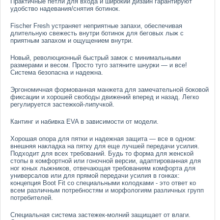
Практичные петли для входа и широкий дизайн гарантируют
удобство надевания/снятия ботинок.
Fischer Fresh устраняет неприятные запахи, обеспечивая
длительную свежесть внутри ботинок для беговых лыж с
приятным запахом и ощущением внутри.
Новый, революционный быстрый замок с минимальными
размерами и весом. Просто туго затяните шнурки — и все!
Система безопасна и надежна.
Эргономичная формованная манжета для замечательной боковой
фиксации и хорошей свободы движений вперед и назад. Легко
регулируется застежкой-липучкой.
Кантинг и набивка EVA в зависимости от модели.
Хорошая опора для пятки и надежная защита — все в одном:
внешняя накладка на пятку для еще лучшей передачи усилия.
Подходит для всех требований. Будь то форма для женской
стопы в комфортной или гоночной версии, адаптированная для
ног юных лыжников, отвечающая требованиям комфорта для
универсалов или для прямой передачи усилия в гонках:
концепция Boot Fit со специальными колодками - это ответ ко
всем различным потребностям и морфологиям различных групп
потребителей.
Специальная система застежек-молний защищает от влаги.