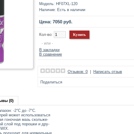
Модель:
HF07XL-120
Наличие:
Есть в наличии
Цена: 7050 руб.
Кол-во:
- или -
В закладки
В сравнение
Отзывов: 0
|
Написать отзыв
Поделиться
ывы (0)
азон: -2°C до -7°C.
прей может использоваться
ая гоночная мазь скольже-
ый слой под порошки и дру-
SWIX.
зь подходит для нормальных