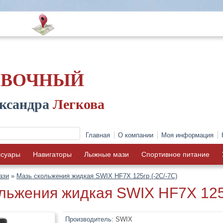
ОВОЧНЫЙ
ксандра
Легкова
Главная
О компании
Моя информация
ссуары
Навигаторы
Лыжные мази
Спортивное питание
ази
»
Мазь скольжения жидкая SWIX HF7X 125гр (-2C/-7C)
льжения жидкая SWIX HF7X 125г
Производитель:
SWIX