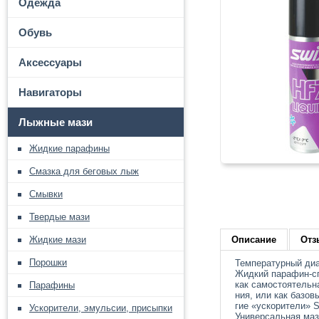
Одежда
Обувь
Аксессуары
Навигаторы
Лыжные мази
Жидкие парафины
Смазка для беговых лыж
Смывки
Твердые мази
Жидкие мази
Описание
Отз
Порошки
Температурный диап
Жидкий парафин-с
как самостоятельн
Парафины
ния, или как базов
гие «ускорители» 
Ускорители, эмульсии, присыпки
Универсальная ма