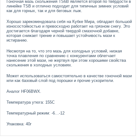
Гоночная мазь скольжения TS6B является второй по твёрдости в
линейке TSB и отлично подходит для типичных зимних условий
как для горных, так и для беговых лыж.
Хорошо зарекомендовала себя на Кубке Мира, обладает большой
износостойкостью и превосходно работает на грязном снегу. Это
достигается благодаря черной твердой смазочной добавке,
которая снижает трение и повышает устойчивость мази к
истиранию.
Несмотря на то, что это мазь для холодных условий, низкая
точка плавления по сравнению с конкурентами облегчает
нанесение этой мази, не жертвуя при этом хорошими свойства
скольжения в холодных условиях.
Может использоваться самостоятельно в качестве гоночной мази
или как базовый слой под порошки и прочие ускорители.
Аналог HF06BWX.
Температура утюга: 155С
Температурный режим: -6…-12
Упаковка: 40г