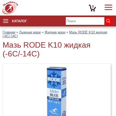
0
КАТАЛОГ
Главная
»
Лыжные мази
»
Жидкие мази
»
Мазь RODE K10 жидкая
(-6С/-14C)
Мазь RODE K10 жидкая
(-6С/-14C)