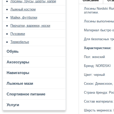
Описание
Отз
Лосины, трусы, шорты, капри
Лосины Nordski Ru
Лыжный костюм
атлетики.
Майки, футболки
Лосины выполнены 
Перчатки, варежки, носки
Материал быстро о
Пуховики
Для безопасных тр
Термобелье
Характеристики:
Обувь
Пол: женский
Аксессуары
Бренд: NORDSKI
Навигаторы
Цвет: черный
Лыжные мази
Сезон: Демисезон,
Страна бренда: Ро
Спортивное питание
Состав материала:
Услуги
Шерсть мериноса: 