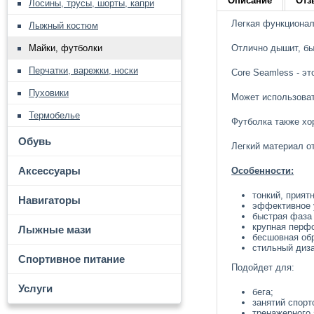
Описание
Отз
Лосины, трусы, шорты, капри
Легкая функционал
Лыжный костюм
Майки, футболки
Отлично дышит, бы
Перчатки, варежки, носки
Core Seamless - эт
Пуховики
Может использовать
Термобелье
Футболка также хо
Обувь
Легкий материал о
Аксессуары
Особенности:
тонкий, прият
Навигаторы
эффективное 
быстрая фаза
крупная перфо
Лыжные мази
бесшовная обр
стильный диза
Спортивное питание
Подойдет для:
Услуги
бега;
занятий спорт
тренажерного 