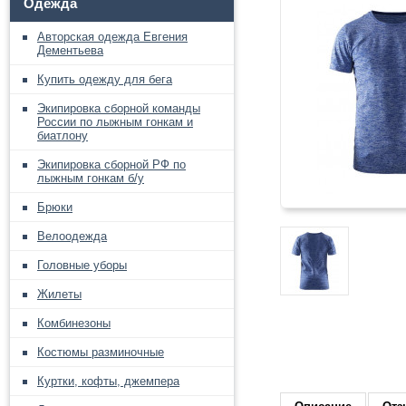
Одежда
Авторская одежда Евгения
Дементьева
Купить одежду для бега
Экипировка сборной команды
России по лыжным гонкам и
биатлону
Экипировка сборной РФ по
лыжным гонкам б/у
Брюки
Велоодежда
Головные уборы
Жилеты
Комбинезоны
Костюмы разминочные
Куртки, кофты, джемпера