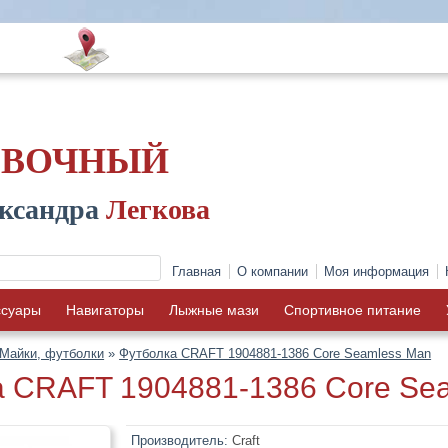
ОВОЧНЫЙ
ксандра
Легкова
Главная
О компании
Моя информация
ссуары
Навигаторы
Лыжные мази
Спортивное питание
Майки, футболки
»
Футболка CRAFT 1904881-1386 Core Seamless Man
а CRAFT 1904881-1386 Core Se
Производитель:
Craft