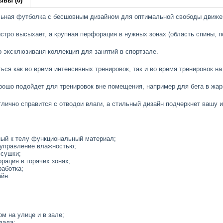
ывы (0)
ьная футболка с бесшовным дизайном для оптимальной свободы движе
стро высыхает, а крупная перфорация в нужных зонах (область спины, 
о эксклюзиваня коллекция для занятий в спортзале.
ся как во время интенсивных тренировок, так и во время тренировок на
рошо подойдет для тренировок вне помещения, например для бега в жар
тлично справится с отводои влаги, а стильный дизайн подчеркнет вашу 
ный к телу функциональный материал;
управление влажностью;
 сушки;
рация в горячих зонах;
аботка;
йн.
ом на улице и в зале;
зала;