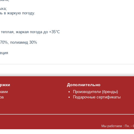
ыха;
ь в жаркую погоду.
 теплая, жаркая погода до +35°С
 70%, полиамид 30%
еция
ржки
Дополнительно
нами
Производители (бренды)
ра
Подарочные сертификаты
Мы работаем : Пн. - 