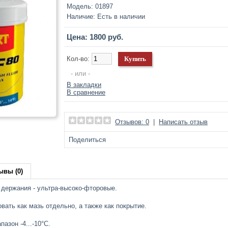
Модель:
01897
Наличие:
Есть в наличии
Цена: 1800 руб.
Кол-во:
- или -
В закладки
В сравнение
Отзывов: 0
|
Написать отзыв
Поделиться
ывы (0)
 держания - ультра-высоко-фторовые.
ать как мазь отдельно, а также как покрытие.
азон -4...-10°C.