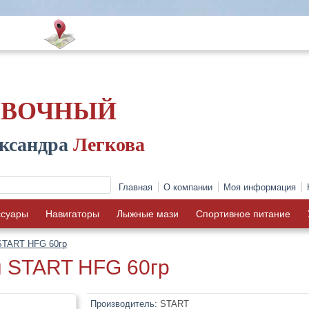
ОВОЧНЫЙ
ксандра
Легкова
Главная
О компании
Моя информация
ссуары
Навигаторы
Лыжные мази
Спортивное питание
START HFG 60гр
 START HFG 60гр
Производитель:
START